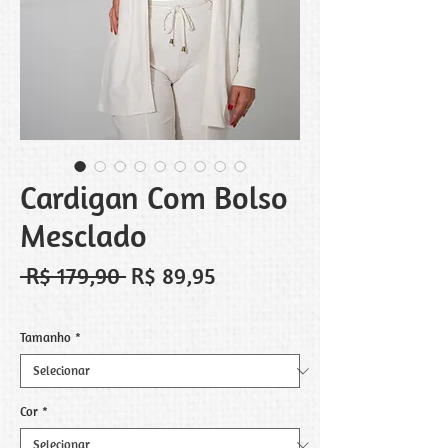
Cardigan Com Bolso
Mesclado
Preço
Preço
 R$ 179,90 
R$ 89,95
normal
promocional
Tamanho
*
Cor
*